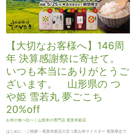
様
へ】
146
周
年
決
【大切なお客様へ】146周
算
感
年 決算感謝祭に寄せて。
謝
祭
いつも本当にありがとうご
に
寄
ざいます。 山形県の つ
せ
て。
や姫 雪若丸 夢ごこち
い
20%off
つ
も
お米の食べ比べ
/
山形米の専門店 尾形米穀店
本
当
はじめに -ご挨拶 – 尾形米穀店の五つ星お米マイスター 尾形厚志で
に