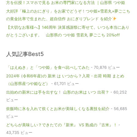
方を伝授！スマホで見る お米の専門家になる方法 ｜山形県 つや姫
大好評「極上のおにぎり」をお家でどうぞ！つや姫×雪若丸×夢ごこち
の黄金比率で生まれた、超自信作 おにぎりブレンド を紹介
【大切なお客様へ】146周年 決算感謝祭に寄せて。いつも本当にあり
がとうございます。 山形県の つや姫 雪若丸 夢ごこち 20%off
人気記事Best5
「はえぬき」と「つや姫」を食べ比べしてみた
- 70,876 ビュー
2024年 (令和6年産)の 新米 は いつから？入荷・出荷 時期 まとめ
（山形県産つや姫など）
- 61,701 ビュー
出始めの新米には手を出すな！ 山形のお米は いつ 出荷？
- 60,252
ビュー
炊飯時に氷を入れて炊くとお米が美味しくなる裏技を紹介
- 56,685
ビュー
どちらが美味しい？できたての『新米』 VS 熟成の『古米』！
-
43,735 ビュー