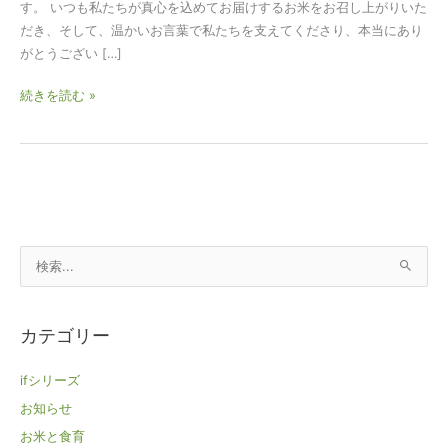
す。 いつも私たちが真心を込めてお届けするお米をお召し上がりいた
あ
だき、そして、温かいお言葉で私たちを支えてくださり、本当にあり
り
がとうござい […]
が
と
続きを読む »
う
ご
ざ
い
ま
す。
山
検
形
県
索
の
対
カテゴリー
つ
象
や
:
ifシリーズ
姫
お知らせ
雪
若
お米と食育