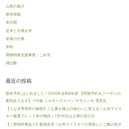
山形の魅力
新米情報
未分類
玄米と分搗き米
米屋の仕事
米粉
買物弱者支援事業・こめ宅
雑記帳
最近の投稿
新米予約 はじめました！2026年令和8年産 【早期予約＆クーポンの
案内あります】つや姫 ミルキークイーン ササニシキ 雪若丸
【うなぎ専用米の秘密】うな重を極上の味わいに変える！お米マイス
ター厳選ブレンド米の物語｜7月26日は土用の丑の日
【ご登録特典あり】動画必見！お米マイスターが美味しいご飯の炊き