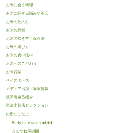
丸
お米に合う料理
夢
お米に関する悩みや不安
ご
お米の仕入れ
こ
ち
お米の品種
20%off
お米の炊き方・保存法
お米の選び方
お米の食べ比べ
お米へのこだわり
お米雑学
ベイスターズ
メディア出演・講演情報
執筆者自己紹介
尾形米穀店セレクション
山形なごなご
Body care salon mizizi
まるつね果樹園