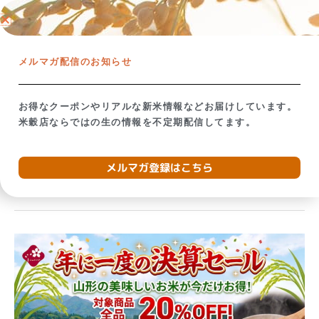
内
ネットショップ →
容
を
【米屋の視点で考える】備蓄米放出の影響
お米が贈り
ス
メルマガ配信のお知らせ
キ
ッ
プ
お得なクーポンやリアルな新米情報などお届けしています。
米穀店ならではの生の情報を不定期配信してます。
2026年5月
メルマガ登録はこちら
【大
切
な
お
客