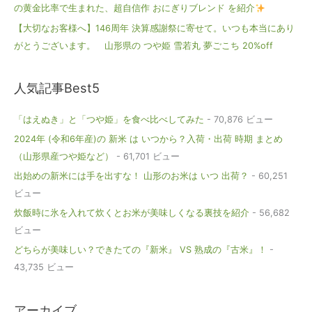
の黄金比率で生まれた、超自信作 おにぎりブレンド を紹介
【大切なお客様へ】146周年 決算感謝祭に寄せて。いつも本当にあり
がとうございます。 山形県の つや姫 雪若丸 夢ごこち 20%off
人気記事Best5
「はえぬき」と「つや姫」を食べ比べしてみた
- 70,876 ビュー
2024年 (令和6年産)の 新米 は いつから？入荷・出荷 時期 まとめ
（山形県産つや姫など）
- 61,701 ビュー
出始めの新米には手を出すな！ 山形のお米は いつ 出荷？
- 60,251
ビュー
炊飯時に氷を入れて炊くとお米が美味しくなる裏技を紹介
- 56,682
ビュー
どちらが美味しい？できたての『新米』 VS 熟成の『古米』！
-
43,735 ビュー
アーカイブ