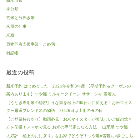
新米情報
未分類
玄米と分搗き米
米屋の仕事
米粉
買物弱者支援事業・こめ宅
雑記帳
最近の投稿
新米予約 はじめました！2026年令和8年産 【早期予約＆クーポンの
案内あります】つや姫 ミルキークイーン ササニシキ 雪若丸
【うなぎ専用米の秘密】うな重を極上の味わいに変える！お米マイス
ター厳選ブレンド米の物語｜7月26日は土用の丑の日
【ご登録特典あり】動画必見！お米マイスターが美味しいご飯の炊き
方を伝授！スマホで見る お米の専門家になる方法 ｜山形県 つや姫
大好評「極上のおにぎり」をお家でどうぞ！つや姫×雪若丸×夢ごこち