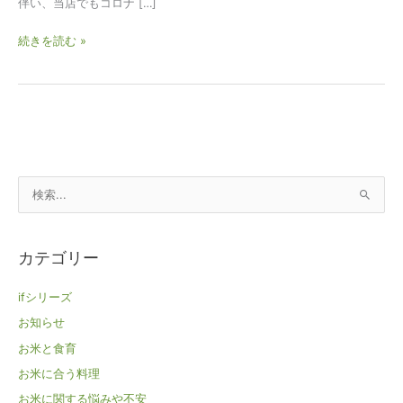
伴い、当店でもコロナ […]
続きを読む »
検
索
対
カテゴリー
象
:
ifシリーズ
お知らせ
お米と食育
お米に合う料理
お米に関する悩みや不安