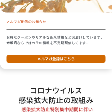
内
ネットショップ →
容
を
【米屋の視点で考える】備蓄米放出の影響
お米が贈り
ス
メルマガ配信のお知らせ
キ
ッ
プ
お得なクーポンやリアルな新米情報などお届けしています。
米穀店ならではの生の情報を不定期配信してます。
2021年8月
メルマガ登録はこちら
感
染
拡
大
防