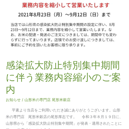
止
特
別
集
中
期
間
に
伴
う
感染拡大防止特別集中期間
業
に伴う業務内容縮小のご案
務
内
内
容
縮
お知らせ
/
山形米の専門店 尾形米穀店
小
の
平素より当店をご利用いただき誠にありがとうございます。山形
ご
米の専門店 尾形米穀店の尾形厚志です。 令和３年８月１９日に、
案
山形県から「感染拡大防止特別集中期間」が発表・適用されたことに
内