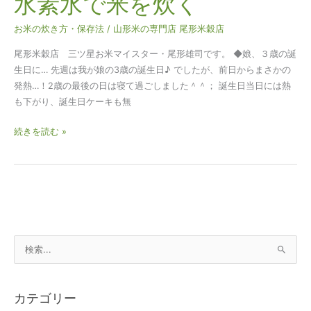
水素水で米を炊く
お米の炊き方・保存法
/
山形米の専門店 尾形米穀店
尾形米穀店 三ツ星お米マイスター・尾形雄司です。 ◆娘、３歳の誕
生日に… 先週は我が娘の3歳の誕生日♪ でしたが、前日からまさかの
発熱…！2歳の最後の日は寝て過ごしました＾＾； 誕生日当日には熱
も下がり、誕生日ケーキも無
続きを読む »
検
索
対
カテゴリー
象