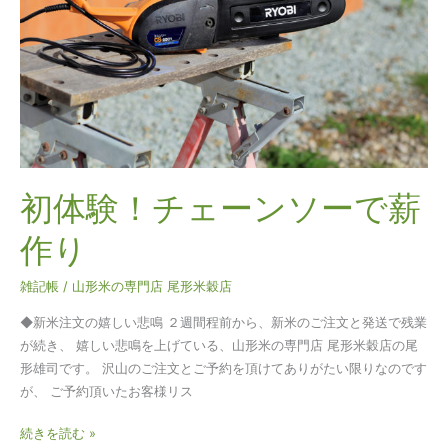
ー
ン
ソ
ー
で
薪
作
り
初体験！チェーンソーで薪
作り
雑記帳
/
山形米の専門店 尾形米穀店
◆新米注文の嬉しい悲鳴 ２週間程前から、新米のご注文と発送で残業
が続き、 嬉しい悲鳴を上げている、山形米の専門店 尾形米穀店の尾
形雄司です。 沢山のご注文とご予約を頂けてありがたい限りなのです
が、 ご予約頂いたお客様リス
続きを読む »