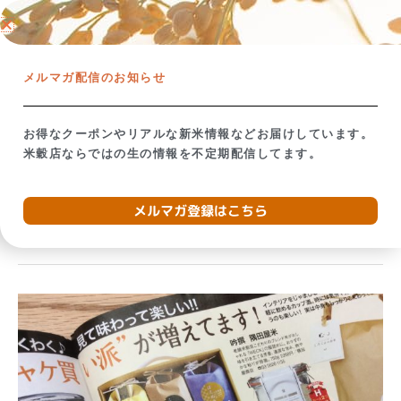
内
ネットショップ →
容
を
【米屋の視点で考える】備蓄米放出の影響
お米が贈り
ス
メルマガ配信のお知らせ
キ
ッ
プ
お得なクーポンやリアルな新米情報などお届けしています。
米穀店ならではの生の情報を不定期配信してます。
2016年10月
メルマガ登録はこちら
新
米
と
古
米