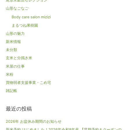
尾形米穀店セレクション
山形なごなご
Body care salon mizizi
まるつね果樹園
山形の魅力
新米情報
未分類
玄米と分搗き米
米屋の仕事
米粉
買物弱者支援事業・こめ宅
雑記帳
最近の投稿
2026年 お盆休み期間のお知らせ
新米予約 はじめました！2026年令和8年産 【早期予約＆クーポンの