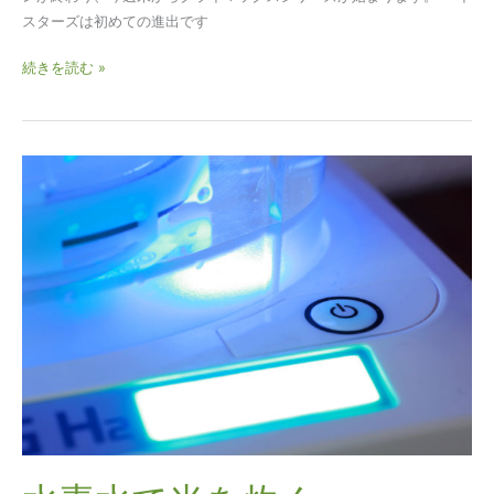
スターズは初めての進出です
続きを読む »
水
素
水
で
米
を
炊
く