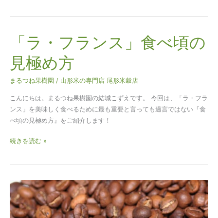
「ラ・フランス」食べ頃の
「ラ・
フ
見極め方
ラ
ン
まるつね果樹園
/
山形米の専門店 尾形米穀店
ス」
食
こんにちは。まるつね果樹園の結城こずえです。 今回は、「ラ・フラ
べ
ンス」を美味しく食べるために最も重要と言っても過言ではない『食
頃
べ頃の見極め方』をご紹介します！
の
見
続きを読む »
極
め
方
珈
琲
豆