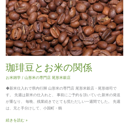
と
お
米
の
関
係
珈琲豆とお米の関係
お米雑学
/
山形米の専門店 尾形米穀店
◆新米仕入れで県内行脚 山形米の専門店 尾形米穀店・尾形雄司で
す。 先週は新米の仕入れと、 事前にご予約を頂いていた新米の発送
が重なり、 毎晩、残業続きでとても慌ただしい一週間でした。 先週
は、兄と手分けして、小国町・鶴
続きを読む »