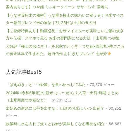
案内あります】つや姫 ミルキークイーン ササニシキ 雪若丸
【うなぎ専用米の秘密】うな重を極上の味わいに変える！お米マイス
ター厳選ブレンド米の物語｜7月26日は土用の丑の日
【ご登録特典あり】動画必見！お米マイスターが美味しいご飯の炊き
方を伝授！スマホで見る お米の専門家になる方法 ｜山形県 つや姫
大好評「極上のおにぎり」をお家でどうぞ！つや姫×雪若丸×夢ごこち
の黄金比率で生まれた、超自信作 おにぎりブレンド を紹介
人気記事Best5
「はえぬき」と「つや姫」を食べ比べしてみた
- 70,876 ビュー
2024年 (令和6年産)の 新米 は いつから？入荷・出荷 時期 まとめ
（山形県産つや姫など）
- 61,701 ビュー
出始めの新米には手を出すな！ 山形のお米は いつ 出荷？
- 60,252
ビュー
炊飯時に氷を入れて炊くとお米が美味しくなる裏技を紹介
- 56,687