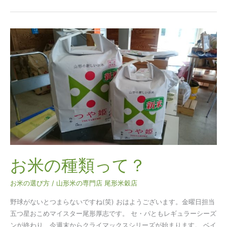
お
米
の
種
類
っ
て？
お米の種類って？
お米の選び方
/
山形米の専門店 尾形米穀店
野球がないとつまらないですね(笑) おはようございます。金曜日担当
五つ星おこめマイスター尾形厚志です。 セ・パともレギュラーシーズ
ンが終わり、今週末からクライマックスシリーズが始まります。 ベイ