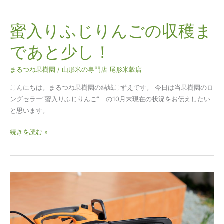
蜜入りふじりんごの収穫ま
蜜
入
であと少し！
り
ふ
まるつね果樹園
/
山形米の専門店 尾形米穀店
じ
り
こんにちは。まるつね果樹園の結城こずえです。 今日は当果樹園のロ
ん
ングセラー“蜜入りふじりんご” の10月末現在の状況をお伝えしたい
ご
と思います。
の
収
続きを読む »
穫
ま
で
あ
初
と
体
少
験！
し！
チ
ェ