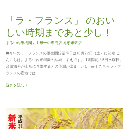
「ラ・フランス」 のおい
「ラ・
フ
しい時期まであと少し！
ラ
ン
まるつね果樹園
/
山形米の専門店 尾形米穀店
ス」
の
■今年のラ・フランスの販売開始基準日は10月22日（土）に決定 こ
お
んにちは。まるつね果樹園の結城こずえです。 1週間前の5日水曜日。
い
台風18号が山形に直撃するとの予測が出ました(;´･ω･) こちらラ・フ
し
ランスの産地では
い
時
続きを読む »
期
ま
で
あ
新
と
米
少
よ