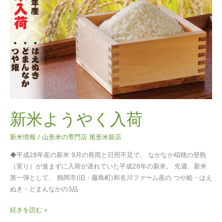
し！
う
や
く
入
荷
新米ようやく入荷
新米情報
/
山形米の専門店 尾形米穀店
◆平成28年産の新米 9月の長雨と日照不足で、 なかなか稲穂の登熟
（実り）が進まずに入荷が遅れていた平成28年の新米。 先週、新米
第一弾として、 鶴岡市(旧・藤島町)和名川ファーム産の つや姫・はえ
ぬき・どまんなかの3品
続きを読む »