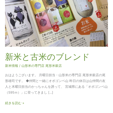
の
ブ
レ
ン
ド
新米と古米のブレンド
新米情報
/
山形米の専門店 尾形米穀店
おはようございます。 月曜日担当・山形米の専門店 尾形米穀店の尾
形雄司です。 ◆仲間と一緒にオボゴンベ山 昨日の休日は山仲間の友
人と木曜日担当のかっちゃんを誘って、 宮城県にある「オボゴンベ山
（595ｍ）」に登ってきまし […]
続きを読む »