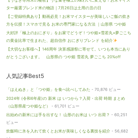
【うなぎ専用米の秘密】うな重を極上の味わいに変える！お米マイス
ター厳選ブレンド米の物語｜7月26日は土用の丑の日
【ご登録特典あり】動画必見！お米マイスターが美味しいご飯の炊き
方を伝授！スマホで見る お米の専門家になる方法 ｜山形県 つや姫
大好評「極上のおにぎり」をお家でどうぞ！つや姫×雪若丸×夢ごこち
の黄金比率で生まれた、超自信作 おにぎりブレンド を紹介
【大切なお客様へ】146周年 決算感謝祭に寄せて。いつも本当にあり
がとうございます。 山形県の つや姫 雪若丸 夢ごこち 20%off
人気記事Best5
「はえぬき」と「つや姫」を食べ比べしてみた
- 70,876 ビュー
2024年 (令和6年産)の 新米 は いつから？入荷・出荷 時期 まとめ
（山形県産つや姫など）
- 61,701 ビュー
出始めの新米には手を出すな！ 山形のお米は いつ 出荷？
- 60,251
ビュー
炊飯時に氷を入れて炊くとお米が美味しくなる裏技を紹介
- 56,682