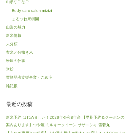
山形なごなご
Body care salon mizizi
まるつね果樹園
山形の魅力
新米情報
未分類
玄米と分搗き米
米屋の仕事
米粉
買物弱者支援事業・こめ宅
雑記帳
最近の投稿
新米予約 はじめました！2026年令和8年産 【早期予約＆クーポンの
案内あります】つや姫 ミルキークイーン ササニシキ 雪若丸