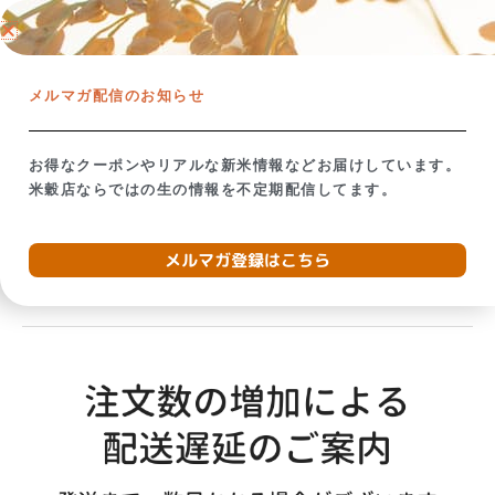
内
ネットショップ →
容
を
【米屋の視点で考える】備蓄米放出の影響
お米が贈り
ス
メルマガ配信のお知らせ
キ
ッ
プ
お得なクーポンやリアルな新米情報などお届けしています。
米穀店ならではの生の情報を不定期配信してます。
2020年3月
メルマガ登録はこちら
発
送
に
つ
い