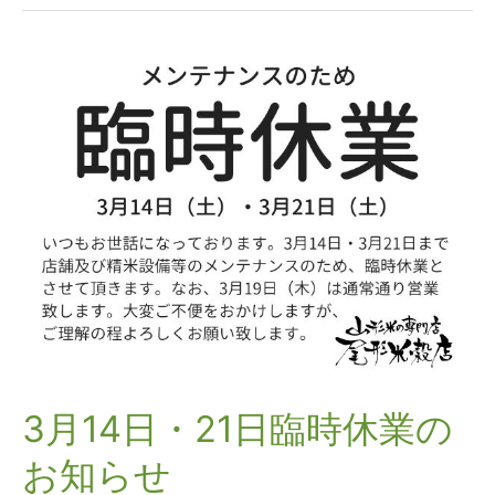
3
月
14
日・
21
日
臨
時
休
業
の
お
知
ら
せ
3月14日・21日臨時休業の
お知らせ