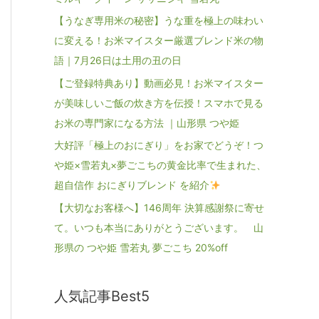
【うなぎ専用米の秘密】うな重を極上の味わい
に変える！お米マイスター厳選ブレンド米の物
語｜7月26日は土用の丑の日
【ご登録特典あり】動画必見！お米マイスター
が美味しいご飯の炊き方を伝授！スマホで見る
お米の専門家になる方法 ｜山形県 つや姫
大好評「極上のおにぎり」をお家でどうぞ！つ
や姫×雪若丸×夢ごこちの黄金比率で生まれた、
超自信作 おにぎりブレンド を紹介
【大切なお客様へ】146周年 決算感謝祭に寄せ
て。いつも本当にありがとうございます。 山
形県の つや姫 雪若丸 夢ごこち 20%off
人気記事Best5