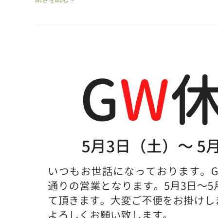
お
知
ら
せ
GW
期
間
中
の
営
業
日
の
お
知
ら
せ