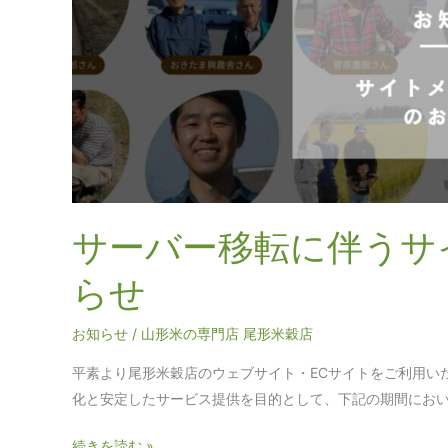
バ
ー
移
転
に
伴
う
サ
イ
サーバー移転に伴うサ
ト
メ
らせ
ン
テ
お知らせ
/
山形米の専門店 尾形米穀店
ナ
ン
平素より尾形米穀店のウェブサイト・ECサイトをご利用い
ス
化と安定したサービス提供を目的として、下記の期間において
の
続きを読む »