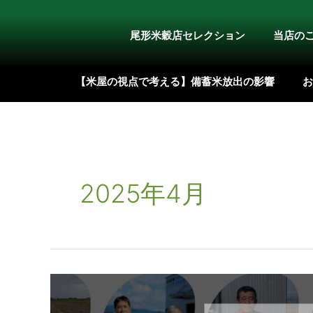
内
容
尾形米穀店セレクション
当店の
を
ス
【米屋の視点で考える】備蓄米放出の影響
お
キ
ッ
プ
2025年4月
サ
ー