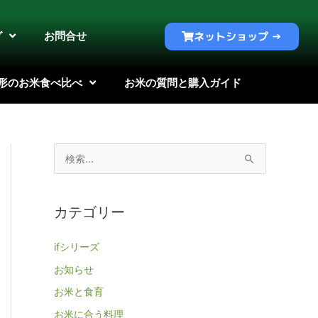
グ
お問合せ
ネットショップ →
形のお米食べ比べ
お米の質問と購入ガイド
検
索
対
カテゴリー
象
:
ifシリーズ
お知らせ
お米と食育
お米に合う料理