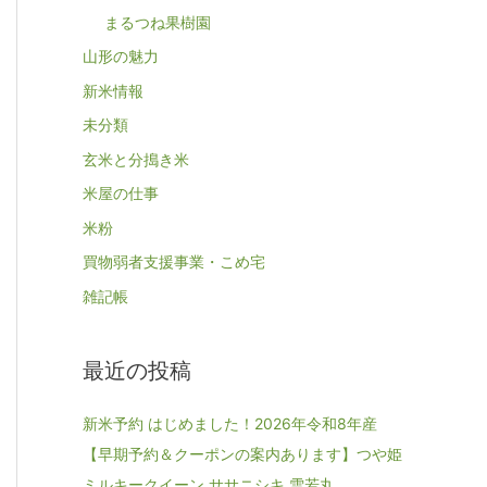
まるつね果樹園
山形の魅力
新米情報
未分類
玄米と分搗き米
米屋の仕事
米粉
買物弱者支援事業・こめ宅
雑記帳
最近の投稿
新米予約 はじめました！2026年令和8年産
【早期予約＆クーポンの案内あります】つや姫
ミルキークイーン ササニシキ 雪若丸