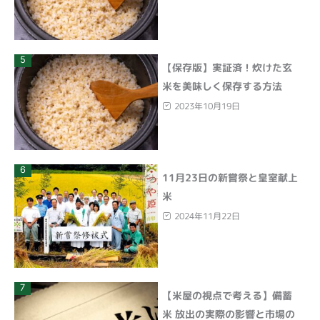
5
【保存版】実証済！炊けた玄
米を美味しく保存する方法
2023年10月19日
6
11月23日の新嘗祭と皇室献上
米
2024年11月22日
7
【米屋の視点で考える】備蓄
米 放出の実際の影響と市場の