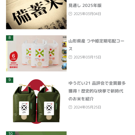
見通し 2025年版
2025年03月04日
8
山形県産 つや姫定期宅配コー
ス
2025年03月15日
9
ゆうだい21 品評会で金賞最多
獲得！歴史的な快挙で新時代
のお米を紹介
2024年05月25日
10