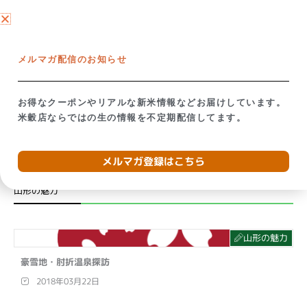
内
ネットショップ →
容
を
【米屋の視点で考える】備蓄米放出の影響
お米が贈り
ス
メルマガ配信のお知らせ
キ
ッ
トップ
→
ブログ
→
山形の魅力
プ
お得なクーポンやリアルな新米情報などお届けしています。
米穀店ならではの生の情報を不定期配信してます。
メルマガ登録はこちら
山形の魅力
山形の魅力
豪雪地・肘折温泉探訪
2018年03月22日