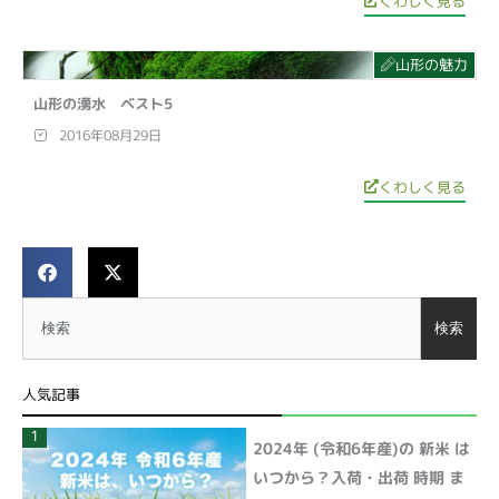
くわしく見る
山形の魅力
山形の湧水 ベスト5
2016年08月29日
くわしく見る
検索
検索
人気記事
1
2024年 (令和6年産)の 新米 は
いつから？入荷・出荷 時期 ま