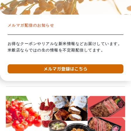
内
ネットショップ →
容
を
【米屋の視点で考える】備蓄米放出の影響
お米が贈り
ス
メルマガ配信のお知らせ
キ
ッ
プ
お得なクーポンやリアルな新米情報などお届けしています。
米穀店ならではの生の情報を不定期配信してます。
2024年5月
メルマガ登録はこちら
【東
海
地
方
の