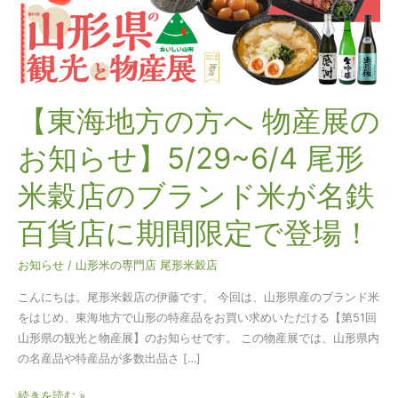
方
へ
物
産
展
の
【東海地方の方へ 物産展の
お
お知らせ】5/29~6/4 尾形
知
ら
米穀店のブランド米が名鉄
せ】
5/29~6/4
百貨店に期間限定で登場！
尾
形
お知らせ
/
山形米の専門店 尾形米穀店
米
穀
こんにちは。尾形米穀店の伊藤です。 今回は、山形県産のブランド米
店
をはじめ、東海地方で山形の特産品をお買い求めいただける【第51回
の
山形県の観光と物産展】のお知らせです。 この物産展では、山形県内
ブ
の名産品や特産品が多数出品さ […]
ラ
ン
続きを読む »