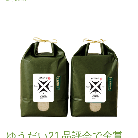
ド
米
が
名
ゆ
鉄
う
百
だ
貨
い
店
21
に
品
期
評
間
会
限
で
定
金
で
賞
登
最
場！
多
獲
得！
ゆうだい21 品評会で金賞
歴