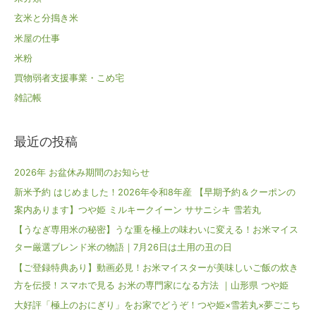
玄米と分搗き米
米屋の仕事
米粉
買物弱者支援事業・こめ宅
雑記帳
最近の投稿
2026年 お盆休み期間のお知らせ
新米予約 はじめました！2026年令和8年産 【早期予約＆クーポンの
案内あります】つや姫 ミルキークイーン ササニシキ 雪若丸
【うなぎ専用米の秘密】うな重を極上の味わいに変える！お米マイス
ター厳選ブレンド米の物語｜7月26日は土用の丑の日
【ご登録特典あり】動画必見！お米マイスターが美味しいご飯の炊き
方を伝授！スマホで見る お米の専門家になる方法 ｜山形県 つや姫
大好評「極上のおにぎり」をお家でどうぞ！つや姫×雪若丸×夢ごこち