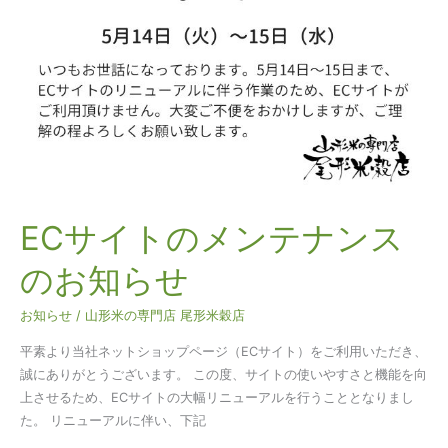
メ
ン
テ
ナ
ン
ス
の
お
知
ら
ECサイトのメンテナンス
せ
のお知らせ
お知らせ
/
山形米の専門店 尾形米穀店
平素より当社ネットショップページ（ECサイト）をご利用いただき、
誠にありがとうございます。 この度、サイトの使いやすさと機能を向
上させるため、ECサイトの大幅リニューアルを行うこととなりまし
た。 リニューアルに伴い、下記