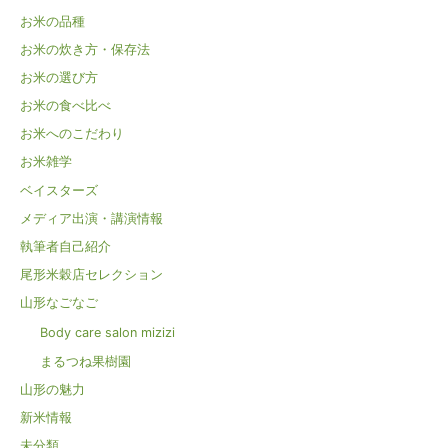
お米の品種
お米の炊き方・保存法
お米の選び方
お米の食べ比べ
お米へのこだわり
お米雑学
ベイスターズ
メディア出演・講演情報
執筆者自己紹介
尾形米穀店セレクション
山形なごなご
Body care salon mizizi
まるつね果樹園
山形の魅力
新米情報
未分類