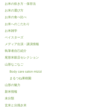
お米の炊き方・保存法
お米の選び方
お米の食べ比べ
お米へのこだわり
お米雑学
ベイスターズ
メディア出演・講演情報
執筆者自己紹介
尾形米穀店セレクション
山形なごなご
Body care salon mizizi
まるつね果樹園
山形の魅力
新米情報
未分類
玄米と分搗き米