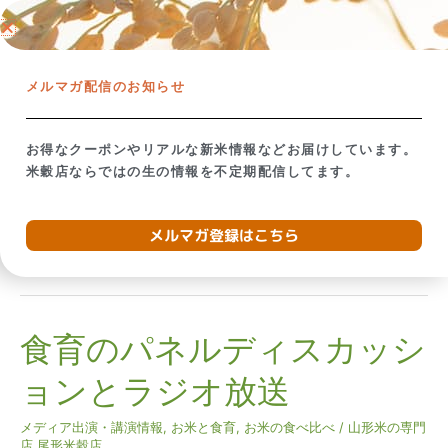
内
ネットショップ →
容
を
【米屋の視点で考える】備蓄米放出の影響
お米が贈り
ス
メルマガ配信のお知らせ
キ
ッ
プ
お得なクーポンやリアルな新米情報などお届けしています。
米穀店ならではの生の情報を不定期配信してます。
2019年1月
メルマガ登録はこちら
食育のパネルディスカッシ
食
育
ョンとラジオ放送
の
パ
メディア出演・講演情報
,
お米と食育
,
お米の食べ比べ
/
山形米の専門
ネ
店 尾形米穀店