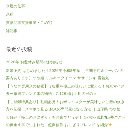
米屋の仕事
米粉
買物弱者支援事業・こめ宅
雑記帳
最近の投稿
2026年 お盆休み期間のお知らせ
新米予約 はじめました！2026年令和8年産 【早期予約＆クーポンの
案内あります】つや姫 ミルキークイーン ササニシキ 雪若丸
【うなぎ専用米の秘密】うな重を極上の味わいに変える！お米マイス
ター厳選ブレンド米の物語｜7月26日は土用の丑の日
【ご登録特典あり】動画必見！お米マイスターが美味しいご飯の炊き
方を伝授！スマホで見る お米の専門家になる方法 ｜山形県 つや姫
大好評「極上のおにぎり」をお家でどうぞ！つや姫×雪若丸×夢ごこち
の黄金比率で生まれた、超自信作 おにぎりブレンド を紹介