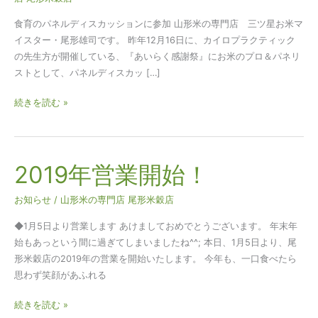
ル
デ
食育のパネルディスカッションに参加 山形米の専門店 三ツ星お米マ
ィ
イスター・尾形雄司です。 昨年12月16日に、カイロプラクティック
ス
の先生方が開催している、『あいらく感謝祭』にお米のプロ＆パネリ
カ
ストとして、パネルディスカッ […]
ッ
シ
続きを読む »
ョ
ン
と
2019年営業開始！
2019
ラ
年
ジ
営
オ
お知らせ
/
山形米の専門店 尾形米穀店
業
放
◆1月5日より営業します あけましておめでとうございます。 年末年
開
送
始もあっという間に過ぎてしまいましたね^^; 本日、1月5日より、尾
始！
形米穀店の2019年の営業を開始いたします。 今年も、一口食べたら
思わず笑顔があふれる
続きを読む »