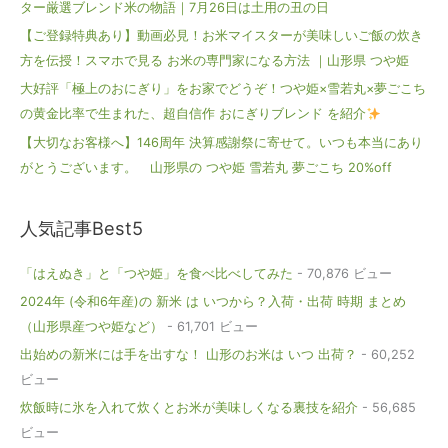
ター厳選ブレンド米の物語｜7月26日は土用の丑の日
【ご登録特典あり】動画必見！お米マイスターが美味しいご飯の炊き
方を伝授！スマホで見る お米の専門家になる方法 ｜山形県 つや姫
大好評「極上のおにぎり」をお家でどうぞ！つや姫×雪若丸×夢ごこち
の黄金比率で生まれた、超自信作 おにぎりブレンド を紹介
【大切なお客様へ】146周年 決算感謝祭に寄せて。いつも本当にあり
がとうございます。 山形県の つや姫 雪若丸 夢ごこち 20%off
人気記事Best5
「はえぬき」と「つや姫」を食べ比べしてみた
- 70,876 ビュー
2024年 (令和6年産)の 新米 は いつから？入荷・出荷 時期 まとめ
（山形県産つや姫など）
- 61,701 ビュー
出始めの新米には手を出すな！ 山形のお米は いつ 出荷？
- 60,252
ビュー
炊飯時に氷を入れて炊くとお米が美味しくなる裏技を紹介
- 56,685
ビュー