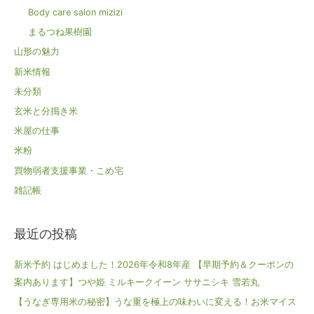
Body care salon mizizi
まるつね果樹園
山形の魅力
新米情報
未分類
玄米と分搗き米
米屋の仕事
米粉
買物弱者支援事業・こめ宅
雑記帳
最近の投稿
新米予約 はじめました！2026年令和8年産 【早期予約＆クーポンの
案内あります】つや姫 ミルキークイーン ササニシキ 雪若丸
【うなぎ専用米の秘密】うな重を極上の味わいに変える！お米マイス