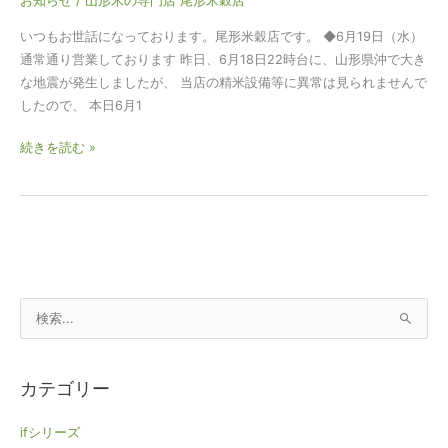
お知らせ
/
山形米の専門店 尾形米穀店
て
お
いつもお世話になっております。尾形米穀店です。 ◆6月19日（水）
り
通常通り営業しております 昨日、6月18日22時台に、山形県沖で大き
ま
な地震が発生しましたが、 当店の精米設備等に異常は見られませんで
す
したので、 本日6月1
続きを読む »
検
索
対
カテゴリー
象
:
ifシリーズ