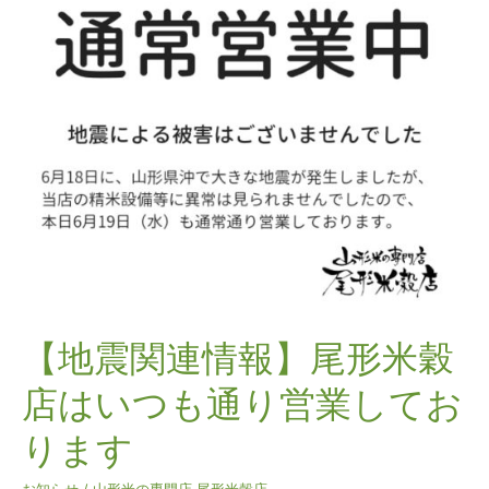
震
関
連
情
報】
尾
形
米
穀
店
は
い
つ
も
【地震関連情報】尾形米穀
通
店はいつも通り営業してお
り
営
ります
業
し