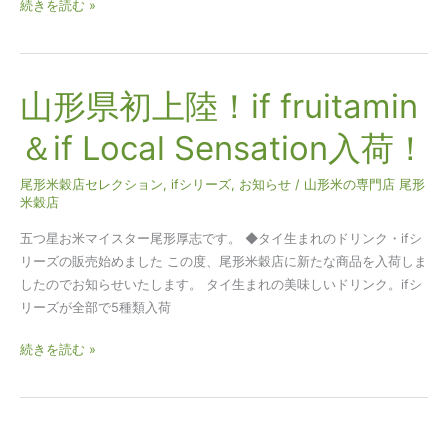
続きを読む »
う
配
送
遅
山形県初上陸！if fruitamin
山
延
形
＆if Local Sensation入荷！
に
県
つ
初
い
尾形米穀店セレクション
,
ifシリーズ
,
お知らせ
/
山形米の専門店 尾形
上
米穀店
て
陸！
if
五つ星お米マイスター尾形厚志です。 ◆タイ生まれのドリンク・ifシ
fruitamin
リーズの販売始めました この度、尾形米穀店に新たな商品を入荷しま
＆
したのでお知らせいたします。 タイ生まれの美味しいドリンク。ifシ
if
リーズが全部で5種類入荷
Local
Sensation
続きを読む »
入
荷！
【地