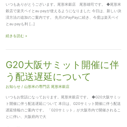
au
いつもありがとうございます。尾形米穀店 尾形雄司です。 ◆尾形米
pay
穀店で楽天ペイとau payが使えるようになりました 今日は、新しい決
が
済方法の追加のご案内です。 先月のPayPayに続き、今度は楽天ペイ
使
とau payも利 […]
え
る
続きを読む »
よ
う
に
な
G20大阪サミット開催に伴
G20
り
大
う配送遅延について
ま
阪
し
サ
た
お知らせ
/
山形米の専門店 尾形米穀店
ミ
ッ
いつもお世話になっております。尾形米穀店です。 ◆G20大阪サミッ
ト
ト開催に伴う配送遅延について 本日は、G20サミット開催に伴う配送
開
遅延情報のご案内です。 「G20サミット」が大阪市内で開催されるこ
催
とに伴い、大阪府内で大
に
伴