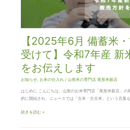
米・
古
米
販
売
【2025年6月 備蓄米
の
ニ
受けて】令和7年産 
ュ
ー
をお伝えします
ス
を
お知らせ
,
お米の仕入れ
/
山形米の専門店 尾形米穀店
受
はじめに こんにちは。山形のお米専門店「尾形米穀店」の
け
的に開始され、ニュースでは「古米・古古米」という言葉も
て】
令
続きを読む »
和
7
年