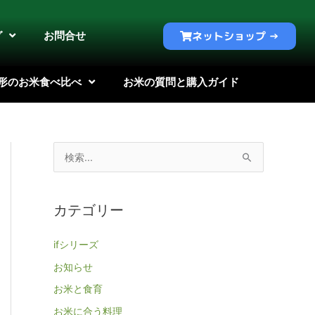
グ
お問合せ
ネットショップ →
形のお米食べ比べ
お米の質問と購入ガイド
検
索
対
カテゴリー
象
:
ifシリーズ
お知らせ
お米と食育
お米に合う料理