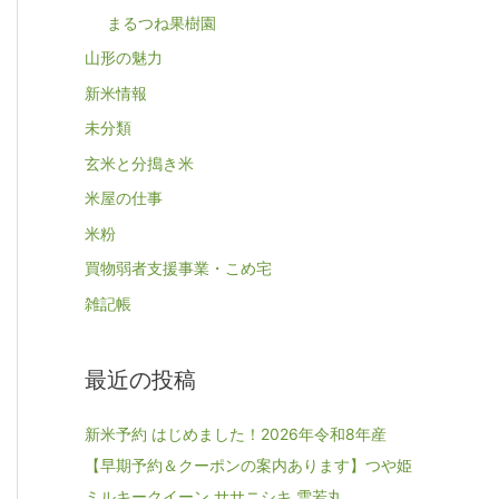
まるつね果樹園
山形の魅力
新米情報
未分類
玄米と分搗き米
米屋の仕事
米粉
買物弱者支援事業・こめ宅
雑記帳
最近の投稿
新米予約 はじめました！2026年令和8年産
【早期予約＆クーポンの案内あります】つや姫
ミルキークイーン ササニシキ 雪若丸