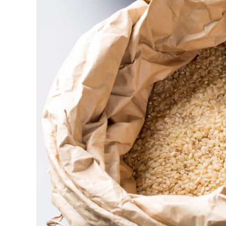
売
一
時
停
止
の
お
知
ら
せ