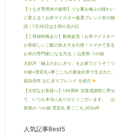
【うなぎ専用米の秘密】うな重を極上の味わい
に変える！お米マイスター厳選ブレンド米の物
語｜7月26日は土用の丑の日
【ご登録特典あり】動画必見！お米マイスター
が美味しいご飯の炊き方を伝授！スマホで見る
お米の専門家になる方法 ｜山形県 つや姫
大好評「極上のおにぎり」をお家でどうぞ！つ
や姫×雪若丸×夢ごこちの黄金比率で生まれた、
超自信作 おにぎりブレンド を紹介
【大切なお客様へ】146周年 決算感謝祭に寄せ
て。いつも本当にありがとうございます。 山
形県の つや姫 雪若丸 夢ごこち 20%off
人気記事Best5