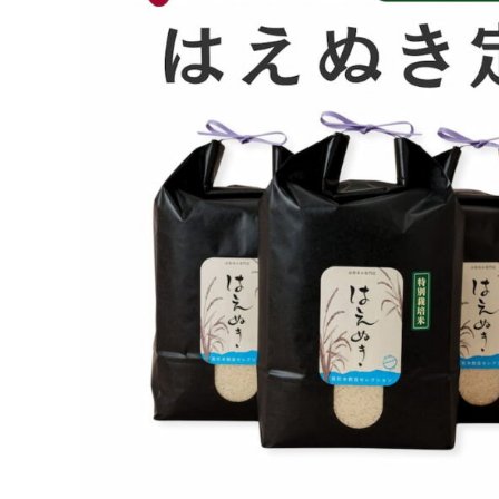
宅
配】
特
別
栽
培
米
は
え
ぬ
き
3
か
月
コ
ー
ス