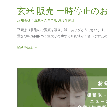
玄米 販売 一時停止の
お知らせ
/
山形米の専門店 尾形米穀店
平素より格別のご愛顧を賜り、誠にありがとうございます。
置きや転売目的のご注文が発生する可能性がございますため、
続きを読む »
【2025
年
6
月
備
蓄