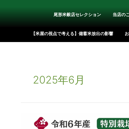
内
容
尾形米穀店セレクション
当店の
を
ス
【米屋の視点で考える】備蓄米放出の影響
お
キ
ッ
プ
2025年6月
【定
期