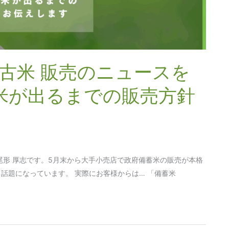
・古米 販売のニュースを
新米が出るまでの販売方針
尾形 厚志です。5月末から大手小売店で政府備蓄米の販売が本格
話題になっています。 実際にお客様からは… 「備蓄米