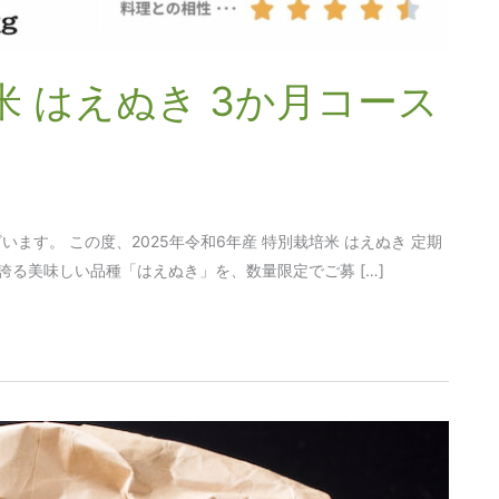
 はえぬき 3か月コース
す。 この度、2025年令和6年産 特別栽培米 はえぬき 定期
る美味しい品種「はえぬき」を、数量限定でご募 […]