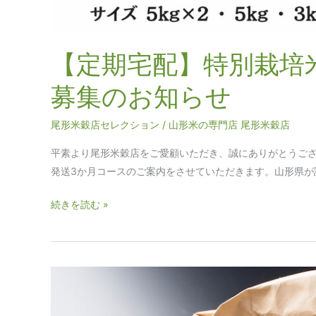
募
集
の
【定期宅配】特別栽培米
お
知
募集のお知らせ
ら
せ
尾形米穀店セレクション
/
山形米の専門店 尾形米穀店
平素より尾形米穀店をご愛顧いただき、誠にありがとうございま
発送3か月コースのご案内をさせていただきます。山形県が誇
続きを読む »
玄
米
販