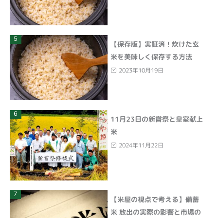
5
【保存版】実証済！炊けた玄
米を美味しく保存する方法
2023年10月19日
6
11月23日の新嘗祭と皇室献上
米
2024年11月22日
7
【米屋の視点で考える】備蓄
米 放出の実際の影響と市場の