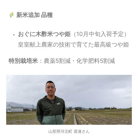
新米追加 品種
おぐに木酢米つや姫
（10月中旬入荷予定）
皇室献上農家の技術で育てた最高級つや姫
特別栽培米
：農薬5割減・化学肥料5割減
山形県河北町 渡邊さん