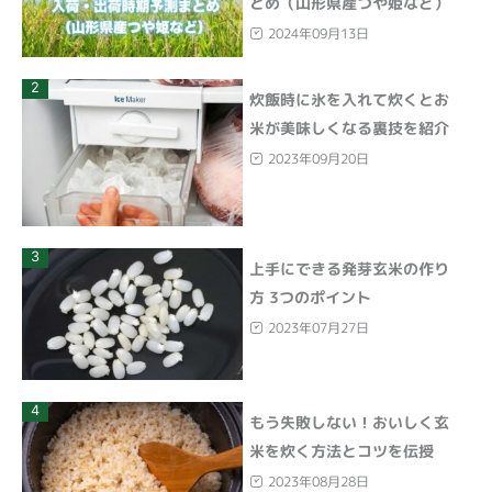
とめ（山形県産つや姫など）
2024年09月13日
2
炊飯時に氷を入れて炊くとお
米が美味しくなる裏技を紹介
2023年09月20日
3
上手にできる発芽玄米の作り
方 3つのポイント
2023年07月27日
4
もう失敗しない！おいしく玄
米を炊く方法とコツを伝授
2023年08月28日