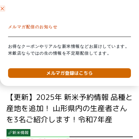
内
ネットショップ →
容
を
【米屋の視点で考える】備蓄米放出の影響
お米が贈り
ス
メルマガ配信のお知らせ
キ
ッ
トップ
→
ブログ
→
【更新】2025年 新米予約情報 品種と産地を追加！ 山形
プ
お得なクーポンやリアルな新米情報などお届けしています。
県内の生産者さんを3名ご紹介します！令和7年産
米穀店ならではの生の情報を不定期配信してます。
メルマガ登録はこちら
【更新】2025年 新米予約情報 品種と
産地を追加！ 山形県内の生産者さん
を3名ご紹介します！令和7年産
新米情報