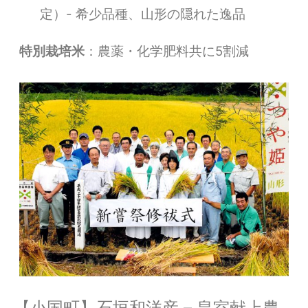
定）- 希少品種、山形の隠れた逸品
特別栽培米
：農薬・化学肥料共に5割減
【小国町】石垣和洋産 – 皇室献上農