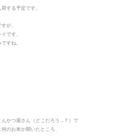
入荷する予定です。
ですが、
レイです。
みですね。
とんかつ屋さん（どこだろう…？）で
に何のお米か聞いたところ、