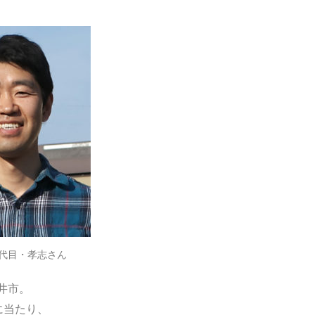
代目・孝志さん
井市。
に当たり、