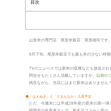
目次
山形米の専門店 尾形米穀店 尾形雄司です
9月下旬、尾形米穀店でも最も米の少ない時
TVのニュースでは新米の収穫なども放送され
問合せもたくさん頂戴していますが、
以前の
残念ながら、当店にはまだ新米はありません
◆「はえぬき」と「どまんなか」入荷予定
ただ、今週末には平成28年産の新米の第一弾
鶴岡市の生産者さんで、和名川ファーム産の