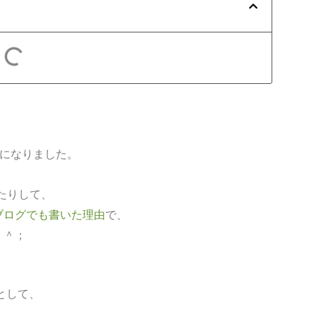
。
期になりました。
たりして、
ブログでも書いた理由
で、
＾＾；
として、