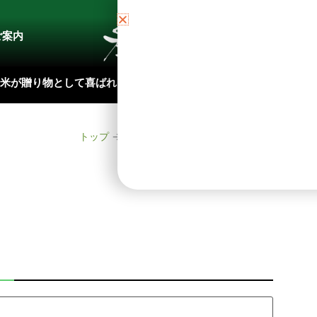
ご案内
ブロ
米が贈り物として喜ばれる理由
お米各品種の特徴
山
トップ
→
ブログ
→
まぼろしのお米