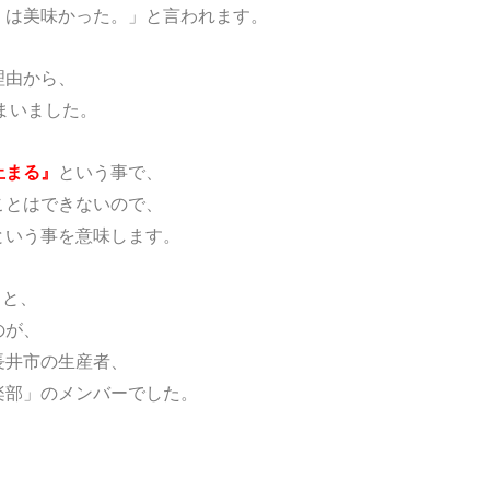
）は美味かった。」と言われます。
理由から、
まいました。
止まる』
という事で、
ことはできないので、
という事を意味します。
」と、
のが、
長井市の生産者、
楽部」のメンバーでした。