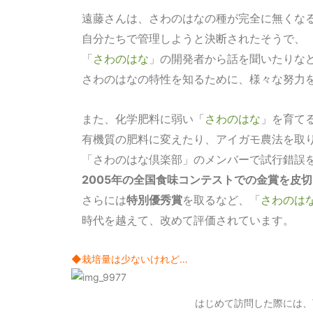
遠藤さんは、さわのはなの種が完全に無くな
自分たちで管理しようと決断されたそうで、
「
さわのはな
」の開発者から話を聞いたりな
さわのはなの特性を知るために、様々な努力
また、化学肥料に弱い「
さわのはな
」を育て
有機質の肥料に変えたり、アイガモ農法を取
「さわのはな倶楽部」のメンバーで試行錯誤
2005年の全国食味コンテストでの金賞を皮
さらには
特別優秀賞
を取るなど、「
さわのは
時代を越えて、改めて評価されています。
◆栽培量は少ないけれど…
はじめて訪問した際には、