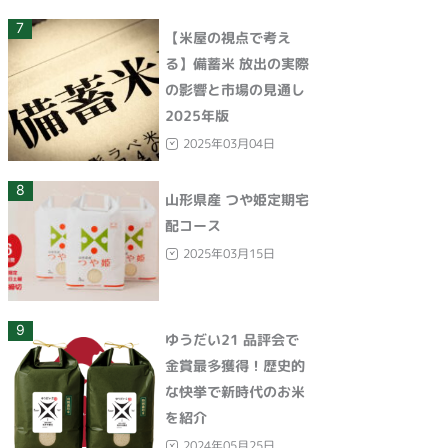
7
【米屋の視点で考え
る】備蓄米 放出の実際
の影響と市場の見通し
2025年版
2025年03月04日
8
山形県産 つや姫定期宅
配コース
2025年03月15日
9
ゆうだい21 品評会で
金賞最多獲得！歴史的
な快挙で新時代のお米
を紹介
2024年05月25日