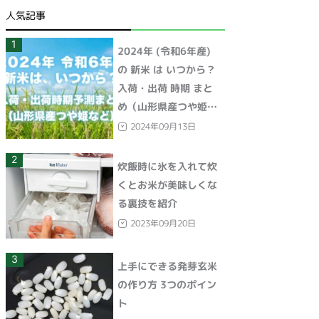
人気記事
1
2024年 (令和6年産)
の 新米 は いつから？
入荷・出荷 時期 まと
め（山形県産つや姫な
ど）
2024年09月13日
2
炊飯時に氷を入れて炊
くとお米が美味しくな
る裏技を紹介
2023年09月20日
3
上手にできる発芽玄米
の作り方 3つのポイン
ト