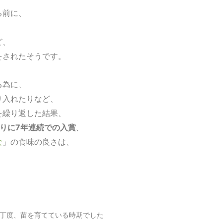
る前に、
ど、
をされたそうです。
る為に、
り入れたりなど、
を繰り返した結果、
切りに7年連続での入賞
、
な
」の食味の良さは、
丁度、苗を育てている時期でした