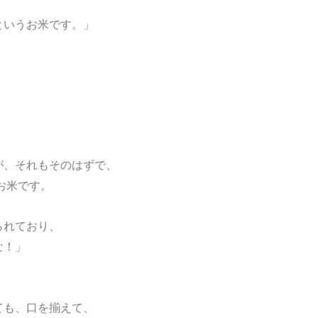
というお米です。」
が、それもそのはずで、
お米です。
られており、
な
！」
ても、口を揃えて、