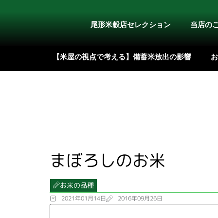
内
容
尾形米穀店セレクション
当店の
を
ス
【米屋の視点で考える】備蓄米放出の影響
お
キ
ッ
プ
まぼろしのお米
お米の品種
2021年01月14日
2016年09月26日