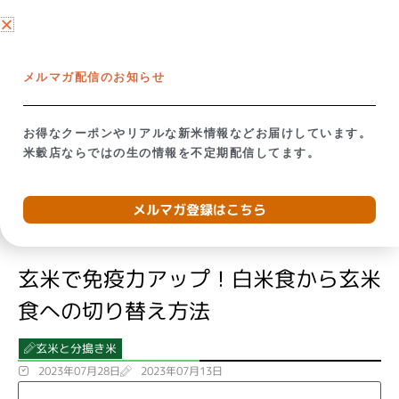
内
ネットショップ →
容
を
【米屋の視点で考える】備蓄米放出の影響
お米が贈り
ス
メルマガ配信のお知らせ
キ
ッ
トップ
→
ブログ
→
玄米で免疫力アップ！白米食から玄米食への切り替え方
プ
お得なクーポンやリアルな新米情報などお届けしています。
法
米穀店ならではの生の情報を不定期配信してます。
メルマガ登録はこちら
玄米で免疫力アップ！白米食から玄米
食への切り替え方法
玄米と分搗き米
2023年07月28日
2023年07月13日