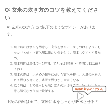
Q: 玄米の炊き方のコツを教えてくださ
い
A: 玄米の炊き方には以下のようなポイントがありま
す。
研ぐ時にはザルを用意し、玄米をザルにこすりつけるようにし
っかりと研ぐ（玄米層に細かい傷を付け、浸水しやすくするた
め）
浸水時間は最低でも2時間、できれば3時間〜4時間は水に漬け
ておく
浸水の際は、大きめの鍋等に研いだ玄米を移し、大量の水を入
れて浸水させると、水圧で浸水がしやすくなる
炊く時は、3.で使用した漬け置きの水は捨てて、新しい水を用
尾形米穀店のこだわり
意し適切な水加減で炊飯する
上記の内容は全て、玄米に水をしっかり吸水させるの