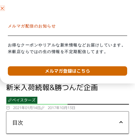
内
ネットショップ →
容
を
【米屋の視点で考える】備蓄米放出の影響
お米が贈り
ス
メルマガ配信のお知らせ
キ
ッ
トップ
→
ブログ
→
新米入荷続報&勝つんだ企画
プ
お得なクーポンやリアルな新米情報などお届けしています。
米穀店ならではの生の情報を不定期配信してます。
メルマガ登録はこちら
新米入荷続報&勝つんだ企画
ベイスターズ
2021年01月14日
2017年10月13日
目次