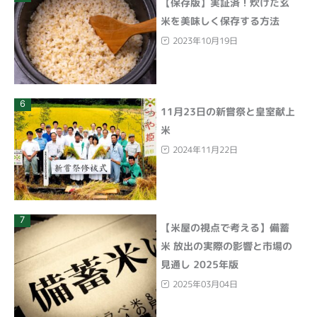
【保存版】実証済！炊けた玄
米を美味しく保存する方法
2023年10月19日
6
11月23日の新嘗祭と皇室献上
米
2024年11月22日
7
【米屋の視点で考える】備蓄
米 放出の実際の影響と市場の
見通し 2025年版
2025年03月04日