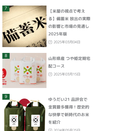
7
【米屋の視点で考え
る】備蓄米 放出の実際
の影響と市場の見通し
2025年版
2025年03月04日
8
山形県産 つや姫定期宅
配コース
2025年03月15日
9
ゆうだい21 品評会で
金賞最多獲得！歴史的
な快挙で新時代のお米
を紹介
2024年05月25日