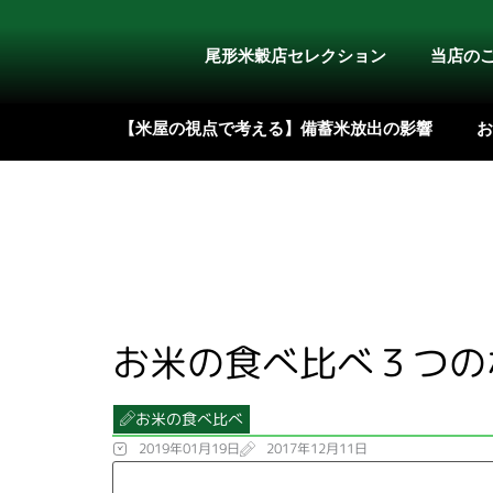
内
容
尾形米穀店セレクション
当店の
を
ス
【米屋の視点で考える】備蓄米放出の影響
お
キ
ッ
プ
お米の食べ比べ３つの
お米の食べ比べ
2019年01月19日
2017年12月11日