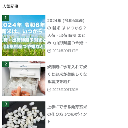
人気記事
1
2024年 (令和6年産)
の 新米 は いつから？
入荷・出荷 時期 まと
め（山形県産つや姫な
ど）
2024年09月13日
2
炊飯時に氷を入れて炊
くとお米が美味しくな
る裏技を紹介
2023年09月20日
3
上手にできる発芽玄米
の作り方 3つのポイン
ト