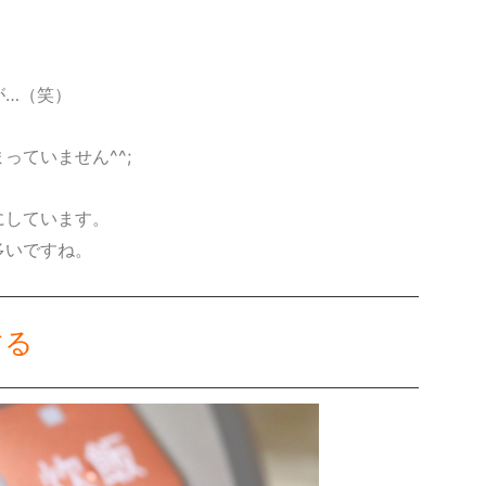
、
が…（笑）
っていません^^;
にしています。
多いですね。
する