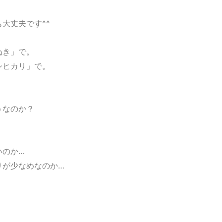
大丈夫です^^
ぬき」で。
シヒカリ」で。
。
うなのか？
いのか…
りが少なめなのか…
、