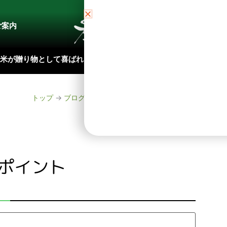
ご案内
ブロ
米が贈り物として喜ばれる理由
お米各品種の特徴
山
トップ
→
ブログ
→
お米の食べ比べ３つのポイント
ポイント