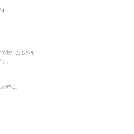
い」
件で炊いたものを
です。
した時に、