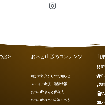
のお米
お米と山形のコンテンツ
山
尾
住
尾形米穀店からのお知らせ
メディア出演・講演情報
電
お米の炊き方と保存法
FA
お米の食べ比べを楽しもう
メ