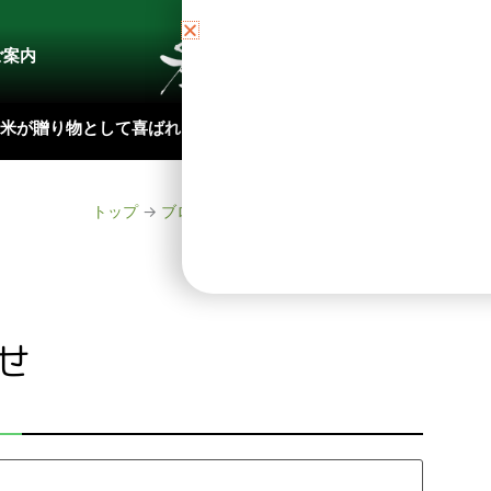
ご案内
ブロ
米が贈り物として喜ばれる理由
お米各品種の特徴
山
トップ
→
ブログ
→
年末年始休業のお知らせ
せ