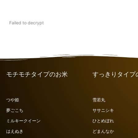
Failed to decrypt
モチモチタイプのお米
すっきりタイプ
つや姫
雪若丸
夢ごこち
ササニシキ
ミルキークイーン
ひとめぼれ
はえぬき
どまんなか