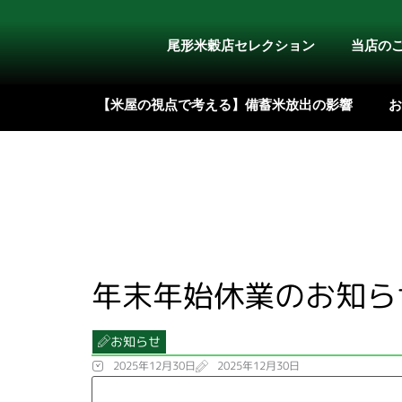
内
容
尾形米穀店セレクション
当店の
を
ス
【米屋の視点で考える】備蓄米放出の影響
お
キ
ッ
プ
年末年始休業のお知ら
お知らせ
2025年12月30日
2025年12月30日