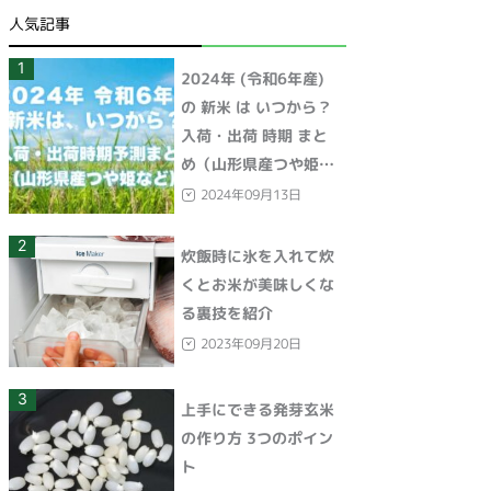
人気記事
1
2024年 (令和6年産)
の 新米 は いつから？
入荷・出荷 時期 まと
め（山形県産つや姫な
ど）
2024年09月13日
2
炊飯時に氷を入れて炊
くとお米が美味しくな
る裏技を紹介
2023年09月20日
3
上手にできる発芽玄米
の作り方 3つのポイン
ト